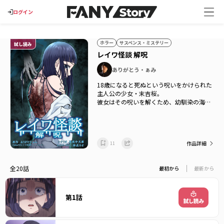
ログイン
ホラー
サスペンス・ミステリー
試し読み
レイワ怪談 解呪
ありがとう・ぁみ
18歳になると死ぬという呪いをかけられた
主人公の少女・末吉桜。
彼女はその呪いを解くため、幼馴染の海と
共に怪談現場へ出向き様々な怪異と遭遇し
ていく――。
怪談家のありがとう・ぁみが原作をつとめ
作品詳細
るホラー短編集『レイワ怪談』シリーズ
11
（Gakken刊）を原案としたオリジナルスト
ーリーをタテ読みマンガ化！
全20話
最初から
最新から
原作：ありがとう・ぁみ（Gakken刊『レイ
ワ怪談』シリーズより）
シナリオ：真夜中文庫
第1話
キャラクターデザイン：神成ネオ
©ありがとう・ぁみ / FANY / Libalent, Inc.
©Gakken